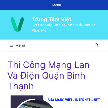
Chuyển
Menu
đến
nội
Trung Tâm Việt
dung
Cài Đặt Máy Tính Tại Nhà : Cài Win Và
Phần Mềm
Menu
Thi Công Mạng Lan
Và Điện Quận Bình
Thạnh