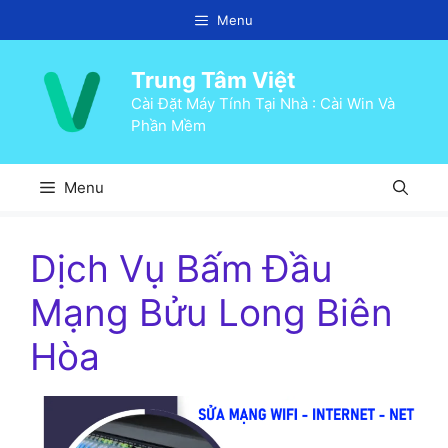
Chuyển
Menu
đến
nội
Trung Tâm Việt
dung
Cài Đặt Máy Tính Tại Nhà : Cài Win Và
Phần Mềm
Menu
Dịch Vụ Bấm Đầu
Mạng Bửu Long Biên
Hòa