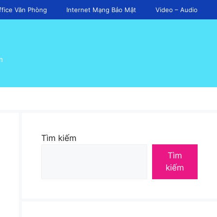
ffice Văn Phòng
Internet Mạng Bảo Mật
Video – Audio
m
Tìm kiếm
Tìm
kiếm