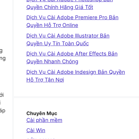
Quyền Chính Hãng Giá Tốt
Dịch Vụ Cài Adobe Premiere Pro Bản
Quyền Hỗ Trợ Online
Dịch Vụ Cài Adobe Illustrator Bản
Quyền Uy Tín Toàn Quốc
g
Dịch Vụ Cài Adobe After Effects Bản
ộng
Quyền Nhanh Chóng
Dịch Vụ Cài Adobe Indesign Bản Quyền
Hỗ Trợ Tận Nơi
ới
i
áp
Chuyên Mục
Cài phần mềm
Cài Win