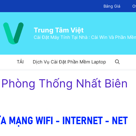
Bảng Giá
O
Trung Tâm Việt
Cài Đặt Máy Tính Tại Nhà : Cài Win Và Phần Mề
TẢI
Dịch Vụ Cài Đặt Phần Mềm Laptop
 Phòng Thống Nhất Biên