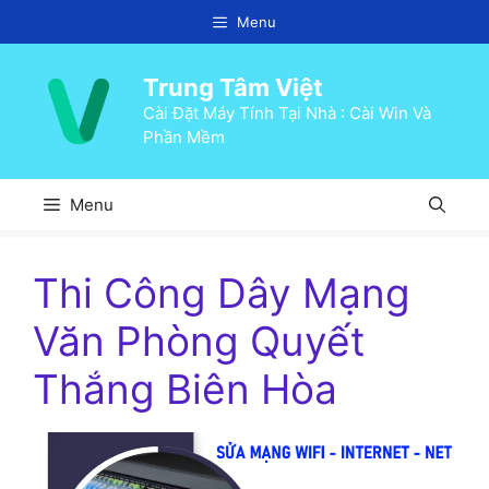
Chuyển
Menu
đến
nội
Trung Tâm Việt
dung
Cài Đặt Máy Tính Tại Nhà : Cài Win Và
Phần Mềm
Menu
Thi Công Dây Mạng
Văn Phòng Quyết
Thắng Biên Hòa