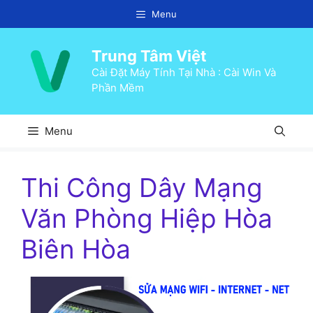
Chuyển
Menu
đến
nội
Trung Tâm Việt
dung
Cài Đặt Máy Tính Tại Nhà : Cài Win Và
Phần Mềm
Menu
Thi Công Dây Mạng
Văn Phòng Hiệp Hòa
Biên Hòa