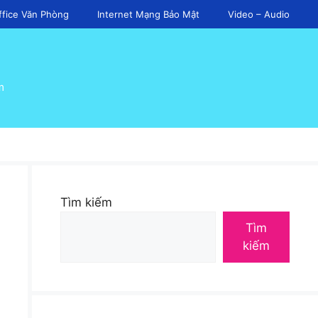
ffice Văn Phòng
Internet Mạng Bảo Mật
Video – Audio
m
Tìm kiếm
Tìm
kiếm