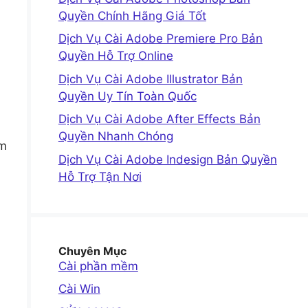
Quyền Chính Hãng Giá Tốt
Dịch Vụ Cài Adobe Premiere Pro Bản
Quyền Hỗ Trợ Online
Dịch Vụ Cài Adobe Illustrator Bản
Quyền Uy Tín Toàn Quốc
Dịch Vụ Cài Adobe After Effects Bản
Quyền Nhanh Chóng
ìm
Dịch Vụ Cài Adobe Indesign Bản Quyền
Hỗ Trợ Tận Nơi
Chuyên Mục
Cài phần mềm
Cài Win