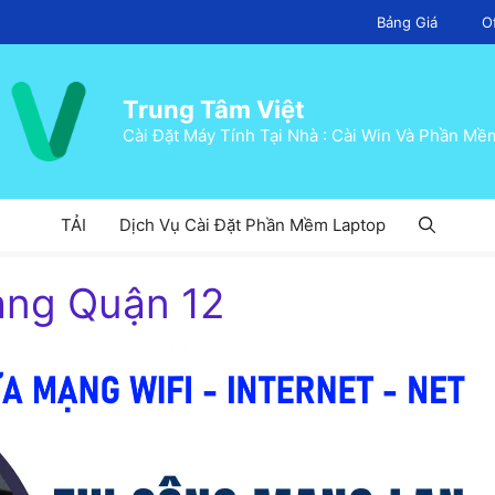
Bảng Giá
O
Trung Tâm Việt
Cài Đặt Máy Tính Tại Nhà : Cài Win Và Phần Mề
TẢI
Dịch Vụ Cài Đặt Phần Mềm Laptop
ạng Quận 12