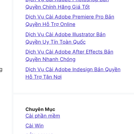
Quyền Chính Hãng Giá Tốt
Dịch Vụ Cài Adobe Premiere Pro Bản
Quyền Hỗ Trợ Online
Dịch Vụ Cài Adobe Illustrator Bản
Quyền Uy Tín Toàn Quốc
Dịch Vụ Cài Adobe After Effects Bản
Quyền Nhanh Chóng
g
Dịch Vụ Cài Adobe Indesign Bản Quyền
Hỗ Trợ Tận Nơi
Chuyên Mục
Cài phần mềm
Cài Win