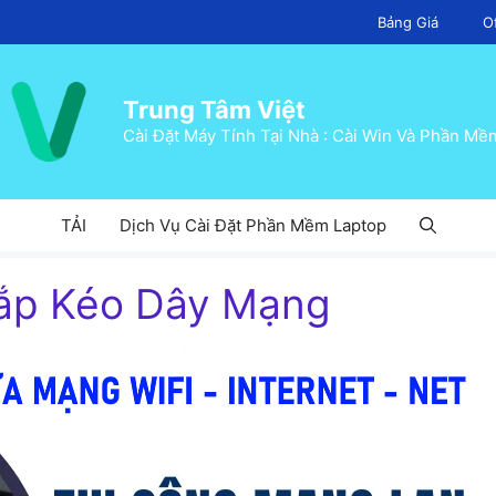
Bảng Giá
O
Trung Tâm Việt
Cài Đặt Máy Tính Tại Nhà : Cài Win Và Phần Mề
TẢI
Dịch Vụ Cài Đặt Phần Mềm Laptop
Lắp Kéo Dây Mạng