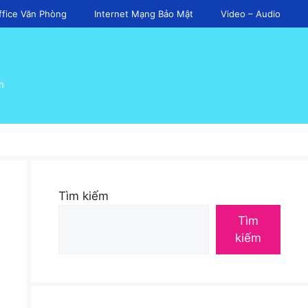
ffice Văn Phòng
Internet Mạng Bảo Mật
Video – Audio
m
Tìm kiếm
Tìm
kiếm