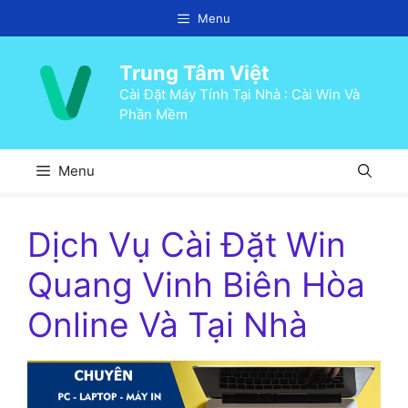
Chuyển
Menu
đến
nội
Trung Tâm Việt
dung
Cài Đặt Máy Tính Tại Nhà : Cài Win Và
Phần Mềm
Menu
Dịch Vụ Cài Đặt Win
Quang Vinh Biên Hòa
Online Và Tại Nhà