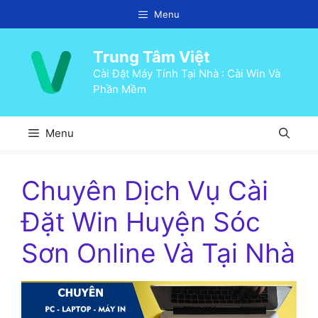
Chuyển
Menu
đến
nội
Trung Tâm Việt
dung
Cài Đặt Máy Tính Tại Nhà : Cài Win Và
Phần Mềm
Menu
Chuyên Dịch Vụ Cài
Đặt Win Huyện Sóc
Sơn Online Và Tại Nhà