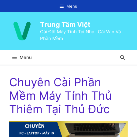
Chuyển
Menu
đến
nội
Trung Tâm Việt
dung
Cài Đặt Máy Tính Tại Nhà : Cài Win Và
Phần Mềm
Menu
Chuyên Cài Phần
Mềm Máy Tính Thủ
Thiêm Tại Thủ Đức