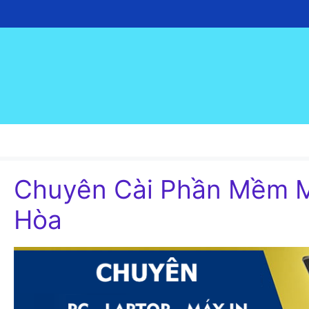
Chuyển
đến
nội
dung
Chuyên Cài Phần Mềm Má
Hòa