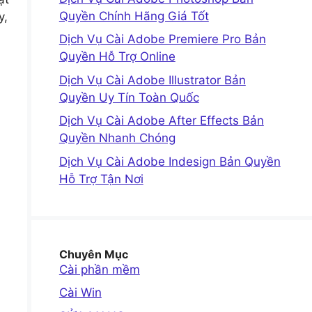
Quyền Chính Hãng Giá Tốt
y,
Dịch Vụ Cài Adobe Premiere Pro Bản
Quyền Hỗ Trợ Online
Dịch Vụ Cài Adobe Illustrator Bản
Quyền Uy Tín Toàn Quốc
Dịch Vụ Cài Adobe After Effects Bản
Quyền Nhanh Chóng
Dịch Vụ Cài Adobe Indesign Bản Quyền
Hỗ Trợ Tận Nơi
Chuyên Mục
Cài phần mềm
Cài Win