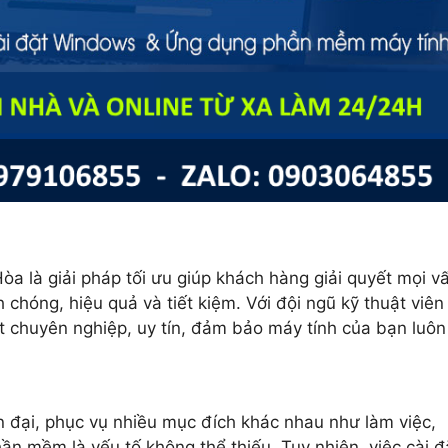
òa là giải pháp tối ưu giúp khách hàng giải quyết mọi v
hóng, hiệu quả và tiết kiệm. Với đội ngũ kỹ thuật viên
ặt chuyên nghiệp, uy tín, đảm bảo máy tính của bạn luôn
ện đại, phục vụ nhiều mục đích khác nhau như làm việc,
hần mềm là yếu tố không thể thiếu. Tuy nhiên, việc cài đ