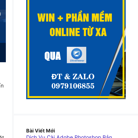
ấn
Bài Viết Mới
Dịch Vụ Cài Adobe Photoshop Bản
ặt