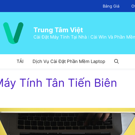
Bảng Giá
O
Trung Tâm Việt
Cài Đặt Máy Tính Tại Nhà : Cài Win Và Phần Mề
TẢI
Dịch Vụ Cài Đặt Phần Mềm Laptop
y Tính Tân Tiến Biên