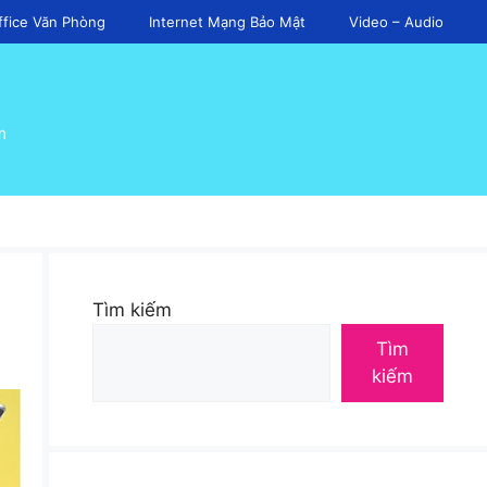
ffice Văn Phòng
Internet Mạng Bảo Mật
Video – Audio
m
Tìm kiếm
Tìm
kiếm