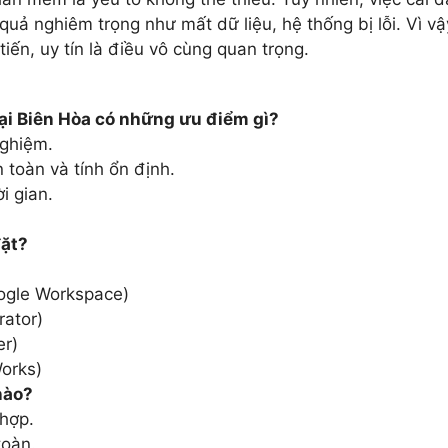
ả nghiêm trọng như mất dữ liệu, hệ thống bị lỗi. Vì vậ
iến, uy tín là điều vô cùng quan trọng.
tại Biên Hòa có những ưu điểm gì?
nghiệm.
oàn và tính ổn định.
i gian.
đặt?
ogle Workspace)
ator)
er)
orks)
nào?
hợp.
toàn.