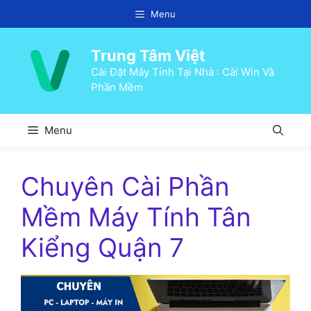
Chuyển
Menu
đến
nội
Trung Tâm Việt
dung
Cài Đặt Máy Tính Tại Nhà : Cài Win Và
Phần Mềm
Menu
Chuyên Cài Phần
Mềm Máy Tính Tân
Kiểng Quận 7