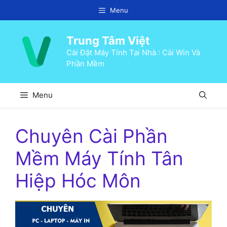
Chuyển
Menu
đến
nội
Trung Tâm Việt
dung
Cài Đặt Máy Tính Tại Nhà : Cài Win Và
Phần Mềm
Menu
Chuyên Cài Phần
Mềm Máy Tính Tân
Hiệp Hóc Môn