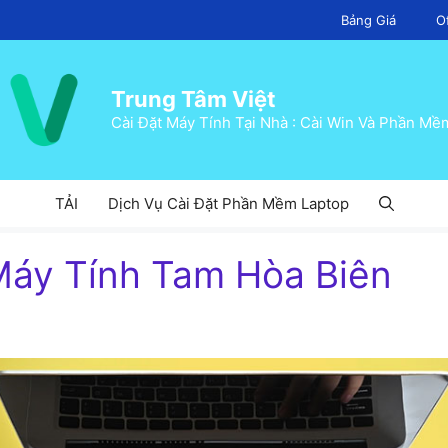
Bảng Giá
O
Trung Tâm Việt
Cài Đặt Máy Tính Tại Nhà : Cài Win Và Phần Mề
TẢI
Dịch Vụ Cài Đặt Phần Mềm Laptop
áy Tính Tam Hòa Biên