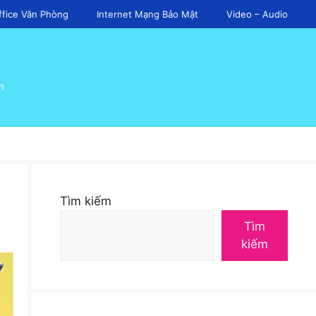
ffice Văn Phòng
Internet Mạng Bảo Mật
Video – Audio
m
Tìm kiếm
Tìm
kiếm