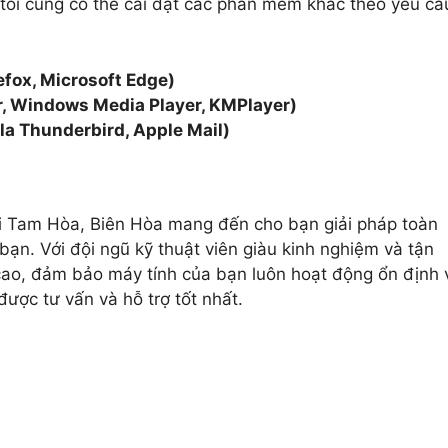
 tôi cũng có thể cài đặt các phần mềm khác theo yêu cầ
efox, Microsoft Edge)
r, Windows Media Player, KMPlayer)
lla Thunderbird, Apple Mail)
ại Tam Hòa, Biên Hòa mang đến cho bạn giải pháp toàn
ạn. Với đội ngũ kỹ thuật viên giàu kinh nghiệm và tận
 cao, đảm bảo máy tính của bạn luôn hoạt động ổn định 
được tư vấn và hỗ trợ tốt nhất.