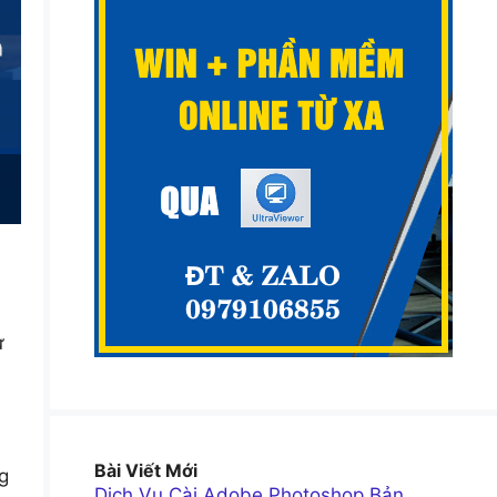
ử
Bài Viết Mới
g
Dịch Vụ Cài Adobe Photoshop Bản