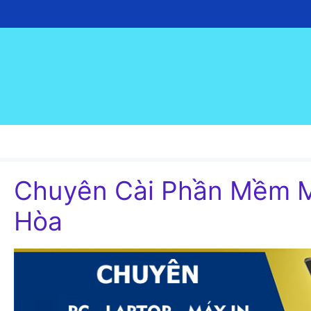
Chuyển
đến
nội
dung
Chuyên Cài Phần Mềm M
Hòa