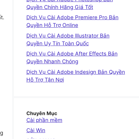
Quyền Chính Hãng Giá Tốt
t.
Dịch Vụ Cài Adobe Premiere Pro Bản
Quyền Hỗ Trợ Online
Dịch Vụ Cài Adobe Illustrator Bản
Quyền Uy Tín Toàn Quốc
Dịch Vụ Cài Adobe After Effects Bản
Quyền Nhanh Chóng
Dịch Vụ Cài Adobe Indesign Bản Quyền
Hỗ Trợ Tận Nơi
Chuyên Mục
Cài phần mềm
Cài Win
ng