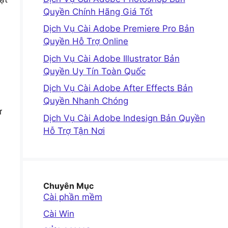
Quyền Chính Hãng Giá Tốt
Dịch Vụ Cài Adobe Premiere Pro Bản
Quyền Hỗ Trợ Online
Dịch Vụ Cài Adobe Illustrator Bản
Quyền Uy Tín Toàn Quốc
Dịch Vụ Cài Adobe After Effects Bản
Quyền Nhanh Chóng
ừ
Dịch Vụ Cài Adobe Indesign Bản Quyền
Hỗ Trợ Tận Nơi
Chuyên Mục
Cài phần mềm
Cài Win