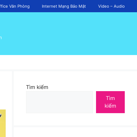
ffice Văn Phòng
Internet Mạng Bảo Mật
Video – Audio
m
Tìm kiếm
Tìm
kiếm