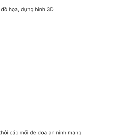
ế đồ họa, dựng hình 3D
 khỏi các mối đe dọa an ninh mạng