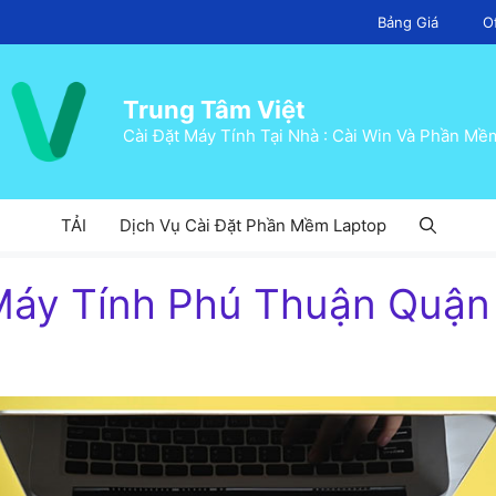
Bảng Giá
O
Trung Tâm Việt
Cài Đặt Máy Tính Tại Nhà : Cài Win Và Phần Mề
TẢI
Dịch Vụ Cài Đặt Phần Mềm Laptop
áy Tính Phú Thuận Quận