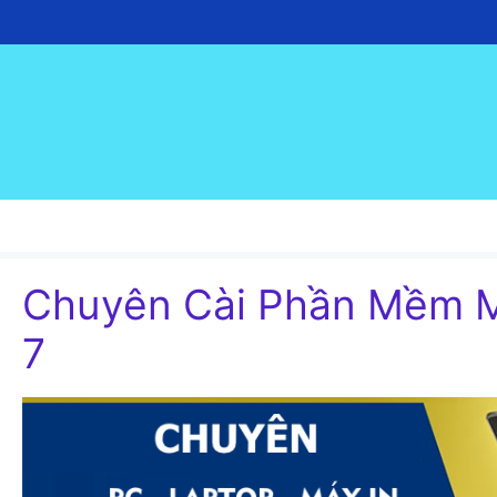
Chuyển
đến
nội
dung
Chuyên Cài Phần Mềm M
7