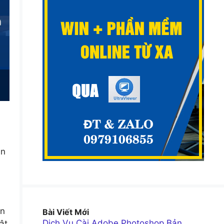
ận
àn
Bài Viết Mới
Dịch Vụ Cài Adobe Photoshop Bản
ật