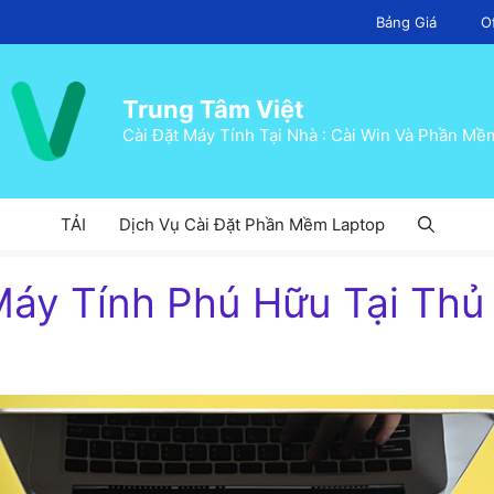
Bảng Giá
O
Trung Tâm Việt
Cài Đặt Máy Tính Tại Nhà : Cài Win Và Phần Mề
TẢI
Dịch Vụ Cài Đặt Phần Mềm Laptop
áy Tính Phú Hữu Tại Thủ