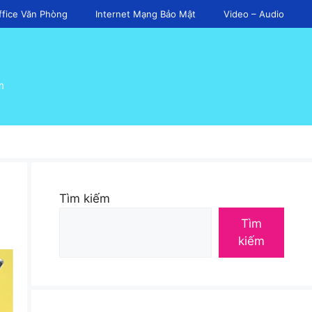
ffice Văn Phòng
Internet Mạng Bảo Mật
Video – Audio
m
Tìm kiếm
Tìm
kiếm