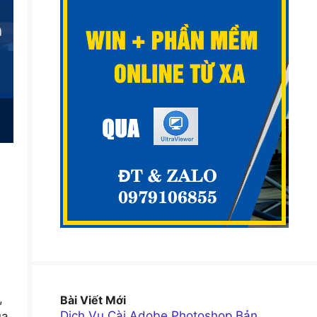
,
Bài Viết Mới
Dịch Vụ Cài Adobe Photoshop Bản
ủa