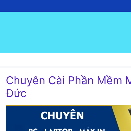
Chuyển
đến
nội
dung
Chuyên Cài Phần Mềm M
Đức