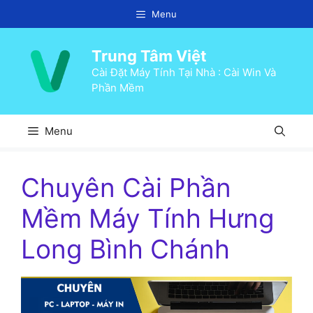
Chuyển
Menu
đến
nội
Trung Tâm Việt
dung
Cài Đặt Máy Tính Tại Nhà : Cài Win Và
Phần Mềm
Menu
Chuyên Cài Phần
Mềm Máy Tính Hưng
Long Bình Chánh