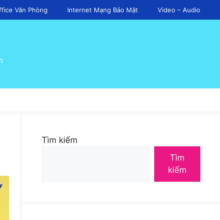
ffice Văn Phòng
Internet Mạng Bảo Mật
Video – Audio
m
Tìm kiếm
Tìm
kiếm