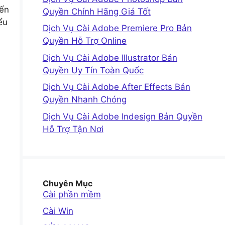
đến
Quyền Chính Hãng Giá Tốt
ểu
Dịch Vụ Cài Adobe Premiere Pro Bản
Quyền Hỗ Trợ Online
Dịch Vụ Cài Adobe Illustrator Bản
Quyền Uy Tín Toàn Quốc
Dịch Vụ Cài Adobe After Effects Bản
Quyền Nhanh Chóng
Dịch Vụ Cài Adobe Indesign Bản Quyền
Hỗ Trợ Tận Nơi
Chuyên Mục
Cài phần mềm
Cài Win