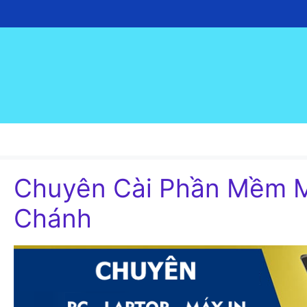
Chuyển
đến
nội
dung
Chuyên Cài Phần Mềm M
Chánh