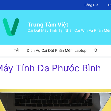
Bảng Giá
O
Trung Tâm Việt
Cài Đặt Máy Tính Tại Nhà : Cài Win Và Phần Mề
TẢI
Dịch Vụ Cài Đặt Phần Mềm Laptop
áy Tính Đa Phước Bình