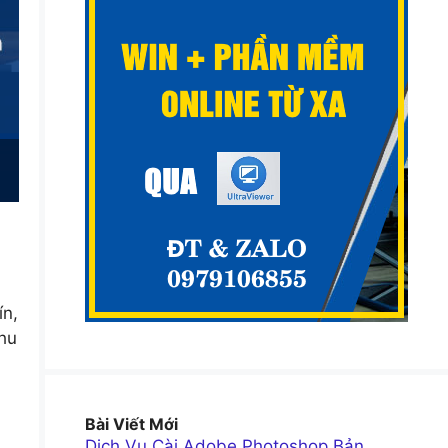
ín,
nhu
Bài Viết Mới
Dịch Vụ Cài Adobe Photoshop Bản