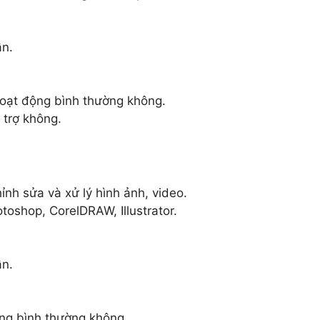
ẫn.
oạt động bình thường không.
 trợ không.
ỉnh sửa và xử lý hình ảnh, video.
shop, CorelDRAW, Illustrator.
ẫn.
ng bình thường không.