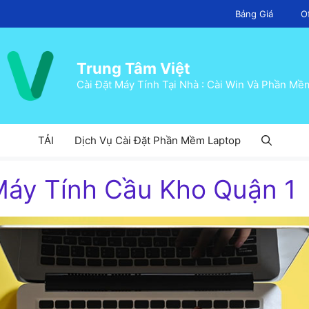
Bảng Giá
O
Trung Tâm Việt
Cài Đặt Máy Tính Tại Nhà : Cài Win Và Phần Mề
TẢI
Dịch Vụ Cài Đặt Phần Mềm Laptop
áy Tính Cầu Kho Quận 1