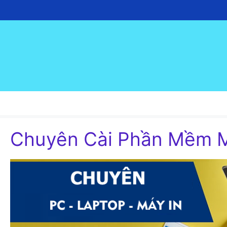
Chuyển
đến
nội
dung
Chuyên Cài Phần Mềm M