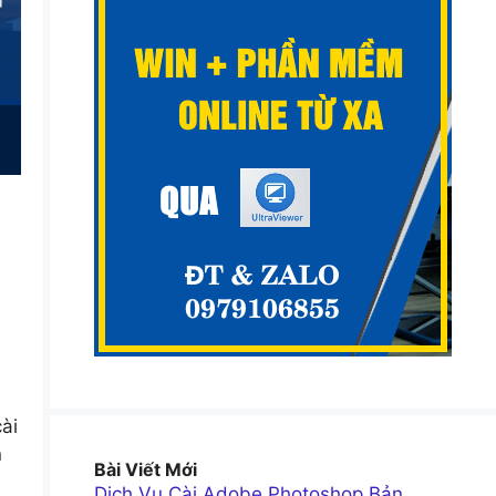
ài
n
Bài Viết Mới
Dịch Vụ Cài Adobe Photoshop Bản